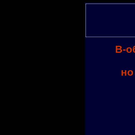
В-о
но