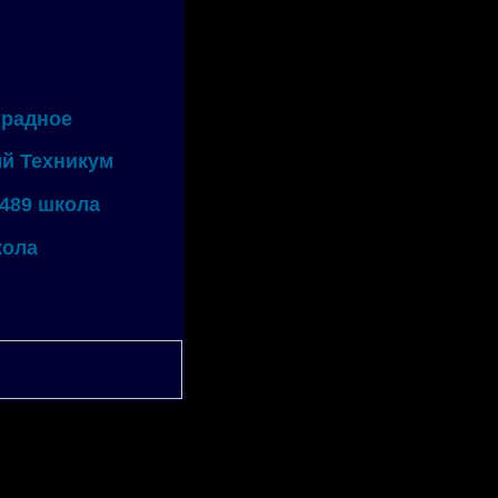
традное
й Техникум
 489 школа
кола