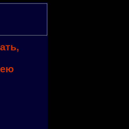
ать,
дею